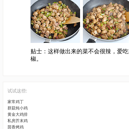
贴士：这样做出来的菜不会很辣，爱吃
椒。
[LaoYanHuo.com]
试试这些:
家常鸡丁
群菇炖小鸡
黄金大鸡排
私房芥末鸡
茴香烤鸡