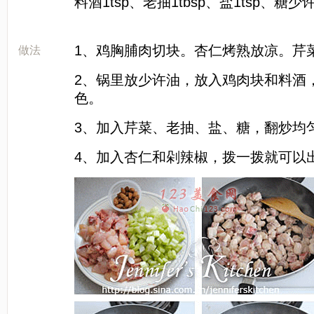
料酒1tsp、老抽1tbsp、盐1tsp、糖少
[LaoYanHuo.com]
1、鸡胸脯肉切块。杏仁烤熟放凉。芹
做法
2、锅里放少许油，放入鸡肉块和料酒
色。
3、加入芹菜、老抽、盐、糖，翻炒均
4、加入杏仁和剁辣椒，拨一拨就可以