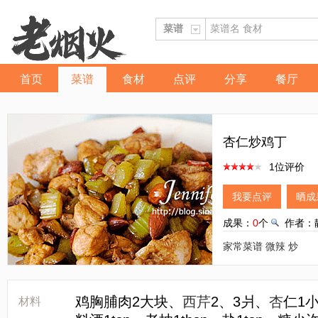
首页
菜谱
食材
点评
分享
餐厅
杏仁炒鸡丁
1位评价
我要点评
晒成
成果：
0
个
作者：
家常菜谱
微辣
炒
鸡胸脯肉2大块、
西芹
2、3爿、
杏
仁1
材料