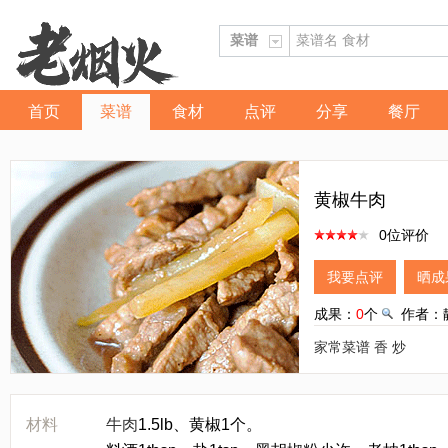
首页
菜谱
食材
点评
分享
餐厅
黄椒牛肉
0位评价
我要点评
晒成
成果：
0
个
作者：
家常菜谱
香
炒
材料
牛肉
1.5lb、黄椒1个。