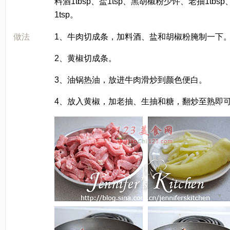
料酒1tbsp、盐1tsp、黑胡椒粉少许、老抽1tbsp
1tsp。
[LaoYanHuo.com]
做法
1、牛肉切成条，加料酒、盐和胡椒粉腌制一下
2、黄椒切成条。
3、油锅热油，放进牛肉滑炒到颜色便白。
4、放入黄椒，加老抽、生抽和糖，翻炒至熟即