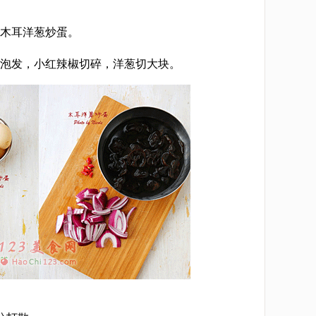
木耳洋葱炒蛋。
[LaoYanHuo.com]
泡发，小红辣椒切碎，洋葱切大块。