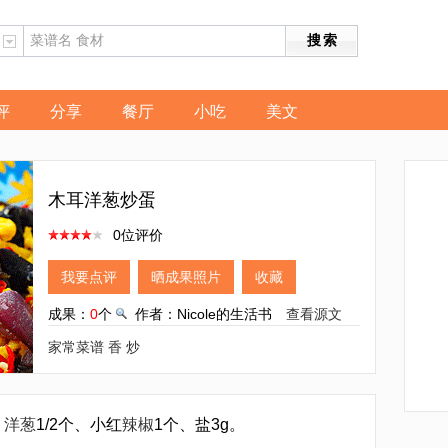
评
分享
餐厅
小吃
美文
木耳洋葱炒蛋
0位评价
我要点评
晒成果照片
收藏
成果：
0
个
作者：Nicole的生活书
查看源文
家常菜谱
香
炒
、
洋葱
1/2个、小红
辣椒
1个、盐3g。