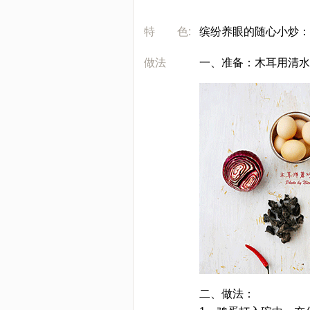
[LaoYanHuo.com]
特 色:
缤纷养眼的随心小炒：
做法
一、准备：木耳用清水
二、做法：