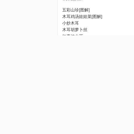
五彩山珍[图解]
木耳鸡汤娃娃菜[图解]
小炒木耳
木耳胡萝卜丝
红枣炖木耳
黑木耳杂拌
木耳烩肉片
凉拌双耳2
凉拌芥末木耳丝
杂蔬双耳小炒
食友成果:
还没有网友分享自己的成果，欢迎上传成果
食友点评: