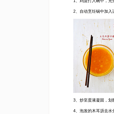
1、鸡蛋打入碗中，充
2、自动烹饪锅中加入
3、炒至蛋液凝固，划
4、泡发的木耳沥去水