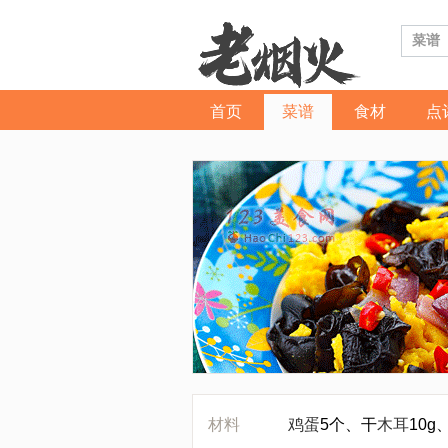
首页
菜谱
食材
点
材料
鸡蛋
5个、干
木耳
10g