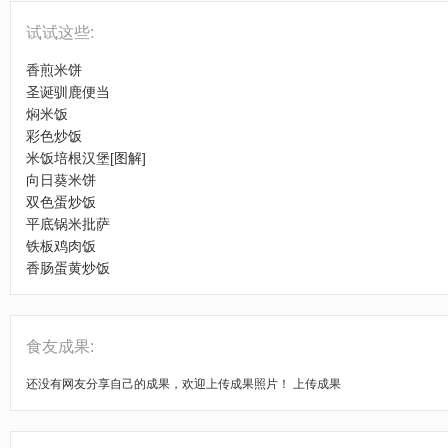
试试这些:
香煎米饼
圣诞驯鹿便当
焖米饭
彩色炒饭
米饭培根汉堡[图解]
向日葵米饼
双色蛋炒饭
平底锅米批萨
铁板鸡肉饭
香肠蛋黄炒饭
食友成果:
还没有网友分享自己的成果，欢迎上传成果照片！
上传成果