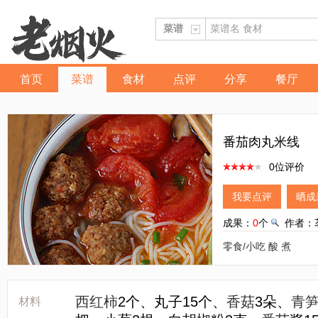
首页
菜谱
食材
点评
分享
餐厅
番茄肉丸米线
0位评价
我要点评
晒成
成果：
0
个
作者：茗
零食/小吃
酸
煮
西红柿
2个、丸子15个、
香菇
3朵、
青
材料