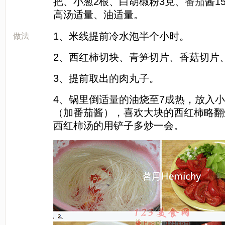
把、小葱2根、白胡椒粉3克、
番茄
酱1
高汤适量、油适量。
[LaoYanHuo.com]
1、米线提前冷水泡半个小时。
做法
2、西红柿切块、青笋切片、香菇切片
3、提前取出的肉丸子。
4、锅里倒适量的油烧至7成热，放入
（加番茄酱），喜欢大块的西红柿略翻
西红柿汤的用铲子多炒一会。