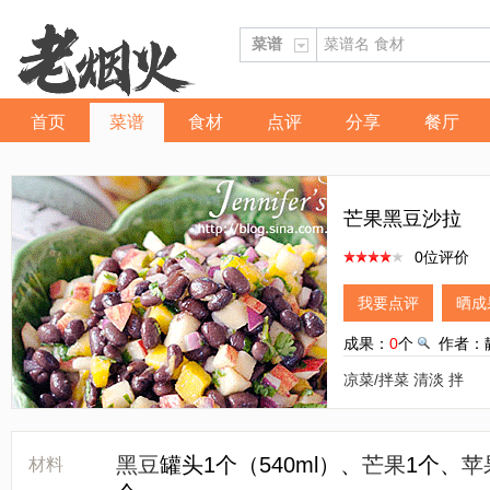
首页
菜谱
食材
点评
分享
餐厅
芒果黑豆沙拉
0位评价
我要点评
晒成
成果：
0
个
作者：
凉菜/拌菜
清淡
拌
黑豆
罐头1个（540ml）、
芒果
1个、
苹
材料