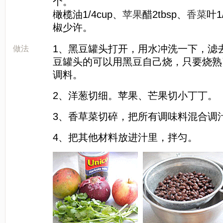
个。
橄榄油1/4cup、
苹果
醋2tbsp、
香菜
叶1
椒少许。
[LaoYanHuo.com]
1、黑豆罐头打开，用水冲洗一下，滤
做法
豆罐头的可以用黑豆自己烧，只要烧熟
调料。
2、洋葱切细。苹果、芒果切小丁丁。
3、香草菜切碎，把所有调味料混合调
4、把其他材料放进汁里，拌匀。