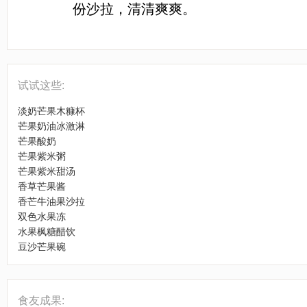
份沙拉，清清爽爽。
[LaoYanHuo.com]
试试这些:
淡奶芒果木糠杯
芒果奶油冰激淋
芒果酸奶
芒果紫米粥
芒果紫米甜汤
香草芒果酱
香芒牛油果沙拉
双色水果冻
水果枫糖醋饮
豆沙芒果碗
食友成果: