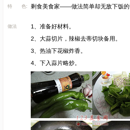
剩食美食家——做法简单却无敌下饭的
特 色:
[LaoYanHuo.com]
1、准备好材料。
做法
2、大蒜切片，辣椒去蒂切块备用。
3、热油下花椒炸香。
4、下入蒜片略炒。