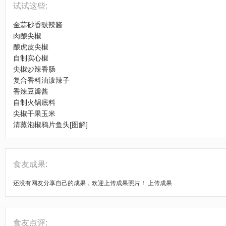
试试这些:
金蒜砂香豉辣酱
肉酿尖椒
酿虎皮尖椒
自制实心椒
尖椒炒辣香肠
复合香料油泼辣子
香辣豆瓣酱
自制火锅底料
尖椒干果玉米
清蒸泡椒鸦片鱼头[图解]
食友成果:
还没有网友分享自己的成果，欢迎上传成果照片！
上传成果
食友点评: