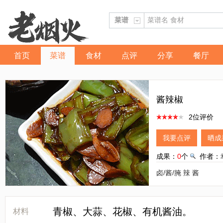
首页
菜谱
食材
点评
分享
餐厅
酱辣椒
2位评价
我要点评
晒成
成果：
0
个
作者：
卤/酱/腌
辣
酱
青椒、大蒜、花椒、有机酱油。
[LaoY
材料