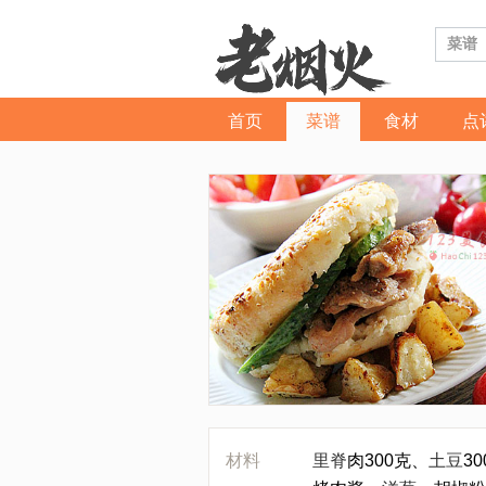
首页
菜谱
食材
点
材料
里脊
肉300克、
土豆
3