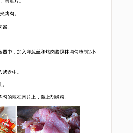
、
黄瓜
片。
夹烤肉。
[sushi.laoyanhuo.com]
肉酱。
。
容器中，加入洋葱丝和烤肉酱搅拌均匀腌制2小
入烤盘中。
上。
均匀的散在肉片上，撒上胡椒粉。