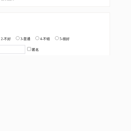
2-不好
3-普通
4-不错
5-很好
匿名