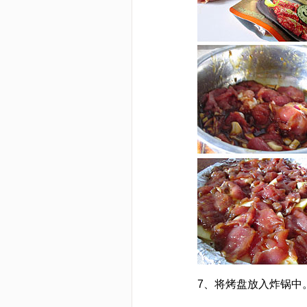
7、将烤盘放入炸锅中