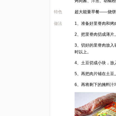
烤肉酱、
洋葱
、胡椒粉
特色
超大能量早餐——烧饼
做法
1、准备好里脊肉和烤
2、把里脊肉切成薄片
3、切好的里脊肉放入
时以上。
4、土豆切成小块，放
5、再把肉片铺在土豆
6、再将剩下的腌料汁