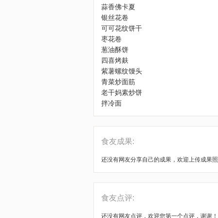
蒜香佛卡夏
银丝花卷
可可花纹饼干
枣花卷
葱油酥饼
四喜烤麸
紫薯螺纹馒头
青菜炒面筋
老干妈素炒饼
拌冷面
食友成果:
还没有网友分享自己的成果，欢迎上传成果
食友点评:
还没有网友点评，欢迎您第一个点评，谢谢