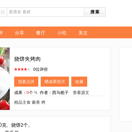
评
分享
餐厅
小吃
美文
烧饼夹烤肉
0位评价
我要点评
晒成果照片
收藏
成果：
0
个
作者：西马栀子
查看源文
精品主食
酱香
烤
00克、烧饼2个。