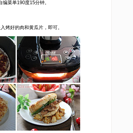
编菜单190度15分钟。
夹入烤好的肉和黄瓜片，即可。