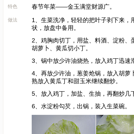
春节年菜——金玉满堂财源广。
[sushi
特色
1、生菜洗净，轻轻的把叶子剥下来，
做法
状，放盘中备用。
2、鸡胸肉切丁，用盐、料酒、淀粉、
胡萝卜、黄瓜切小丁。
3、锅中放少许油烧热，放入鸡丁迅速
4、再放少许油，葱姜炝锅，放入胡萝
熟放入黄瓜丁和甜玉米继续翻炒。
5、放入鸡丁，加盐、生抽，再翻炒几
6、水淀粉勾芡，出锅，装入生菜碗。