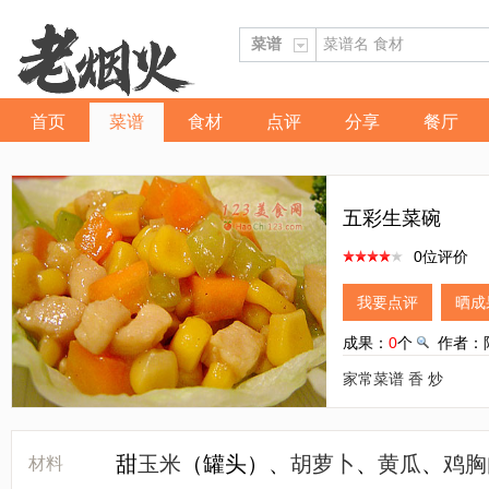
首页
菜谱
食材
点评
分享
餐厅
五彩生菜碗
0位评价
我要点评
晒成
成果：
0
个
作者：
家常菜谱
香
炒
甜
玉米
（罐头）、
胡萝卜
、
黄瓜
、
鸡胸
材料