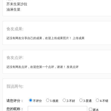
芥末生菜沙拉
油淋生菜
食友成果:
还没有网友分享自己的成果，欢迎上传成果照片！
上传成果
食友点评:
还没有网友点评，欢迎您第一个点评，谢谢！
发表点评
我说两句:
请您评分：
不评分
1-很差
2-不好
3-普通
4-不错
您的昵称：
匿名