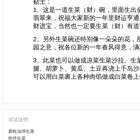
贴士：
1、这是一道生菜（财）碗，里面生出
翡翠来，祝福大家新的一年里财运亨通
财进宝，当然也一定要生菜（财）有道
2、另外生菜碗还特别像一朵朵的花，
园之意，祝各位新的一年春风得意，满
3、此菜也可以做成凉菜生菜沙拉。生
腿、胡萝卜、黄瓜、土豆再浇上千岛沙
可以用白菜裹上各种肉馅做成白菜卷上
[sushi.laoyanhuo.com]
试试这些:
素蚝油球生菜
炝拌生菜